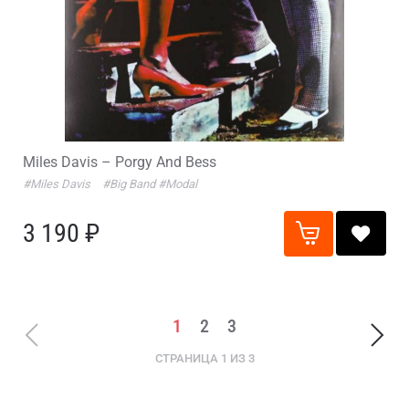
Miles Davis – Porgy And Bess
#Miles Davis
#Big Band
#Modal
3 190 ₽
1
2
3
СТРАНИЦА 1 ИЗ 3