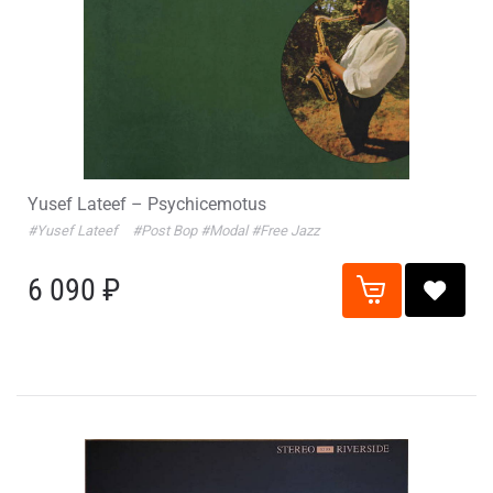
Yusef Lateef – Psychicemotus
#Yusef Lateef
#Post Bop
#Modal
#Free Jazz
6 090 ₽