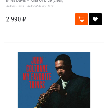
Miles Davis – Kind Of Blue (clear)
#Miles Davis
#Modal
#Cool Jazz
2 990 ₽