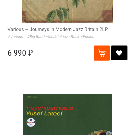
Various – Journeys In Modern Jazz Britain 2LP
#Various
#Big Band
#Modal
#Jazz-Rock
#Fusion
6 990 ₽