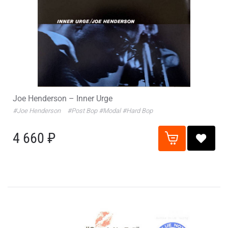
Joe Henderson – Inner Urge
#Joe Henderson
#Post Bop
#Modal
#Hard Bop
4 660 ₽