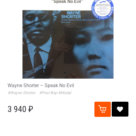
Wayne Shorter – Speak No Evil
#Wayne Shorter
#Post Bop
#Modal
3 940 ₽