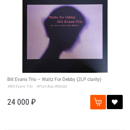
Bill Evans Trio – Waltz For Debby (2LP clarity)
#Bill Evans Trio
#Post Bop
#Modal
24 000 ₽