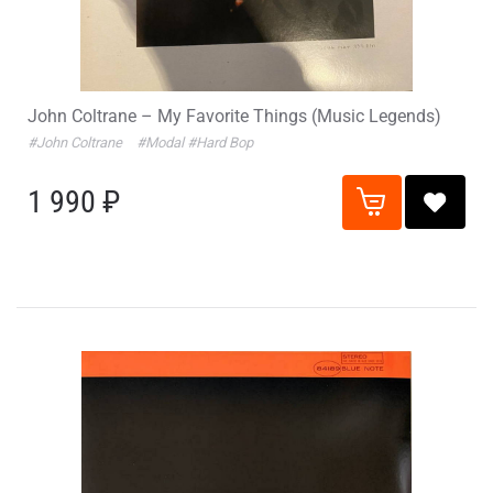
John Coltrane – My Favorite Things (Music Legends)
#John Coltrane
#Modal
#Hard Bop
1 990 ₽