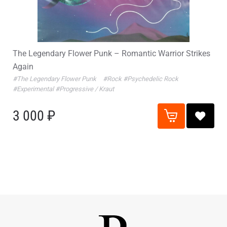
The Legendary Flower Punk – Romantic Warrior Strikes
Again
#The Legendary Flower Punk
#Rock
#Psychedelic Rock
#Experimental
#Progressive / Kraut
3 000 ₽