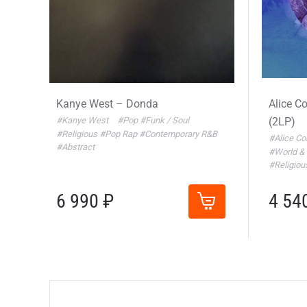
Kanye West – Donda
Alice Co
#Kanye West
#Pop
#Funk / Soul
(2LP)
#Religious
#Pop Rap
#Contemporary R&B
#Alice Co
#Abstract
#World &
#Religio
6 990 ₽
4 54