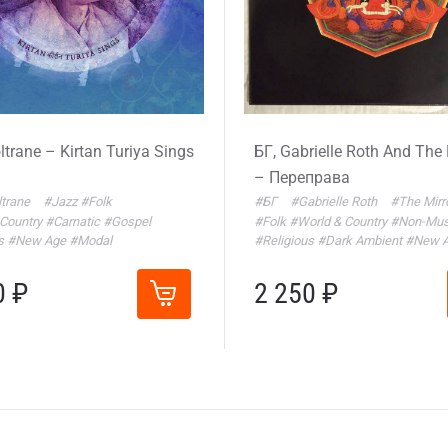
ltrane – Kirtan Turiya Sings
БГ, Gabrielle Roth And The 
– Переправа
ltrane
#Jazz
#Folk
#БГ
#Gabrielle Roth
#The Mirr
 Country
#Carnatic
#Gospel
#Folk
#World & Country
#Non-Mus
us
#New Age
#Modal
#Religious
#Dark Ambient
#New 
0 ₽
2 250 ₽