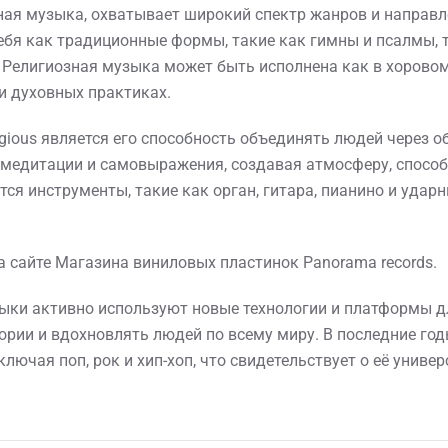
зная музыка, охватывает широкий спектр жанров и направ
ебя как традиционные формы, такие как гимны и псалмы, 
l. Религиозная музыка может быть исполнена как в хоровом
и духовных практиках.
igious является его способность объединять людей через 
 медитации и самовыражения, создавая атмосферу, спос
ся инструменты, такие как орган, гитара, пианино и удар
на сайте Магазина виниловых пластинок Panorama records.
ыки активно используют новые технологии и платформы дл
ории и вдохновлять людей по всему миру. В последние го
лючая поп, рок и хип-хоп, что свидетельствует о её унив