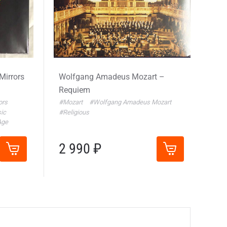
Mirrors
Wolfgang Amadeus Mozart –
Requiem
ors
#Mozart
#Wolfgang Amadeus Mozart
ic
#Religious
Age
2 990 ₽