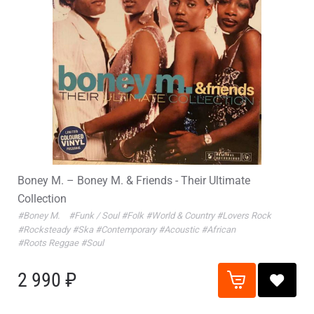
Boney M. – Boney M. & Friends - Their Ultimate
Collection
#Boney M.
#Funk / Soul
#Folk
#World & Country
#Lovers Rock
#Rocksteady
#Ska
#Contemporary
#Acoustic
#African
#Roots Reggae
#Soul
2 990 ₽