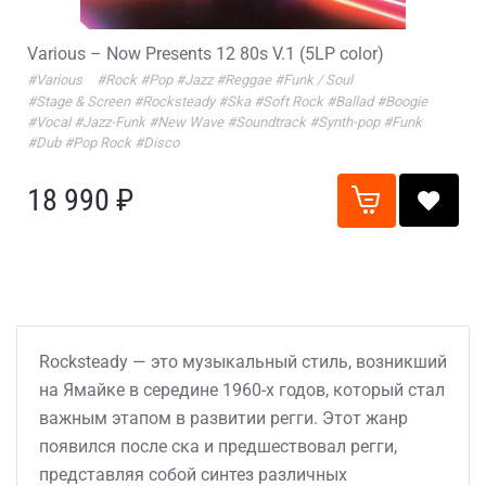
Various – Now Presents 12 80s V.1 (5LP color)
#Various
#Rock
#Pop
#Jazz
#Reggae
#Funk / Soul
#Stage & Screen
#Rocksteady
#Ska
#Soft Rock
#Ballad
#Boogie
#Vocal
#Jazz-Funk
#New Wave
#Soundtrack
#Synth-pop
#Funk
#Dub
#Pop Rock
#Disco
18 990 ₽
Rocksteady — это музыкальный стиль, возникший
на Ямайке в середине 1960-х годов, который стал
важным этапом в развитии регги. Этот жанр
появился после ска и предшествовал регги,
представляя собой синтез различных