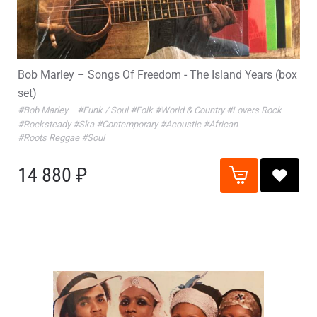
Bob Marley – Songs Of Freedom - The Island Years (box
set)
#Bob Marley
#Funk / Soul
#Folk
#World & Country
#Lovers Rock
#Rocksteady
#Ska
#Contemporary
#Acoustic
#African
#Roots Reggae
#Soul
14 880 ₽