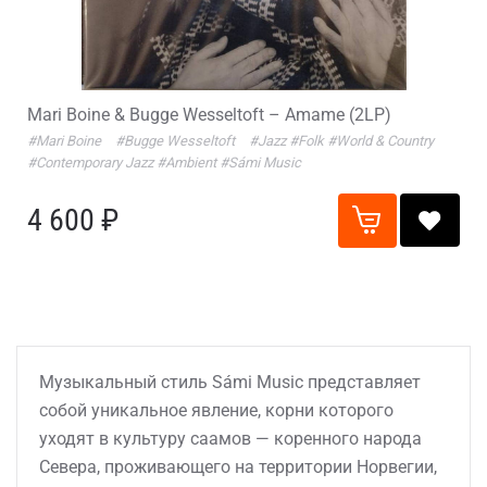
Mari Boine & Bugge Wesseltoft – Amame (2LP)
#Mari Boine
#Bugge Wesseltoft
#Jazz
#Folk
#World & Country
#Contemporary Jazz
#Ambient
#Sámi Music
4 600 ₽
Музыкальный стиль Sámi Music представляет
собой уникальное явление, корни которого
уходят в культуру саамов — коренного народа
Севера, проживающего на территории Норвегии,