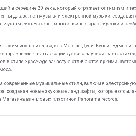
кший в середине 20 века, который отражает оптимизм и те
ементы джаза, поп-музыки и электронной музыки, создавая
ользуются синтезаторы, многослойные аранжировки и нео
я таким исполнителям, как Мартин Дени, Бенни Гудмен и
 направления часто ассоциируется с научной фантастикой,
ов в стиле Space-Age зачастую отличаются яркими цветам
моса.
на современные музыкальные стили, включая электронную
ра, создавая новые звуковые ландшафты, которые отсыла
е Магазина виниловых пластинок Panorama records.