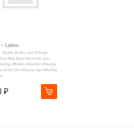
 – Latino
#Latin
#Latin Jazz
#Tango
Nova
#Big Band
#Smooth Jazz
tening
#Bolero
#Mambo
#Samba
ga
#Cha-Cha
#Space-Age
#Rumba
a
0 ₽