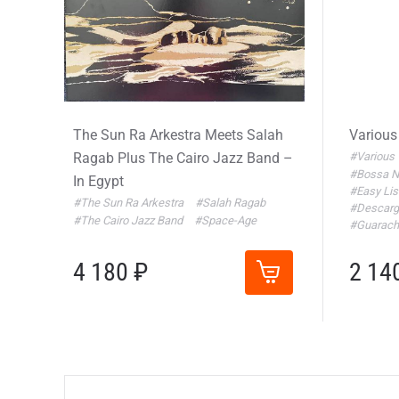
The Sun Ra Arkestra Meets Salah
Various
Ragab Plus The Cairo Jazz Band –
#Various
#Bossa 
In Egypt
#Easy Lis
#The Sun Ra Arkestra
#Salah Ragab
#Descar
#The Cairo Jazz Band
#Space-Age
#Guarach
4 180 ₽
2 14