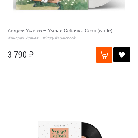
Андрей Усачёв – Умная Собачка Соня (white)
#Андрей Усачёв
#Story
#Audiobook
3 790 ₽