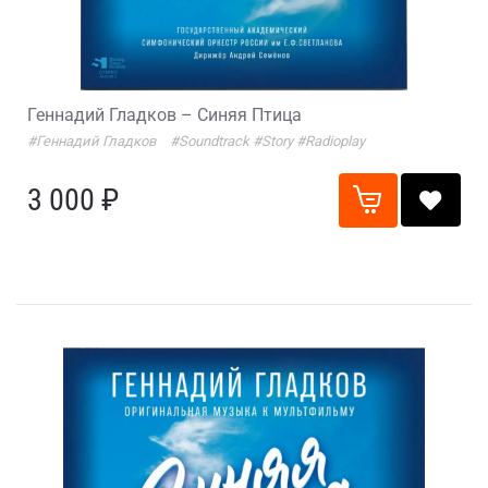
Геннадий Гладков – Синяя Птица
#Геннадий Гладков
#Soundtrack
#Story
#Radioplay
3 000 ₽