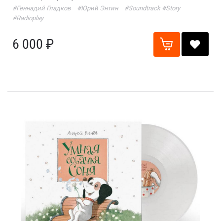
#Геннадий Гладков
#Юрий Энтин
#Soundtrack
#Story
#Radioplay
6 000 ₽