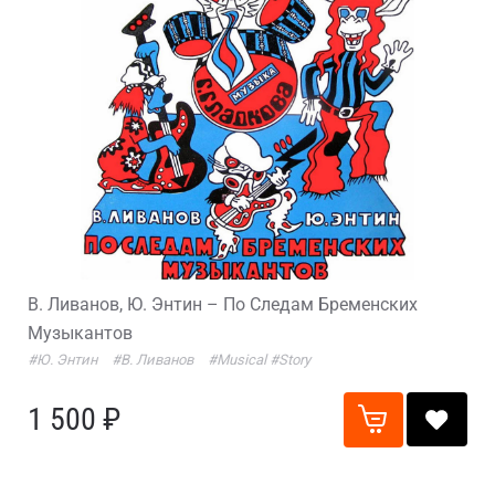
В. Ливанов, Ю. Энтин – По Следам Бременских
Музыкантов
#Ю. Энтин
#В. Ливанов
#Musical
#Story
1 500 ₽