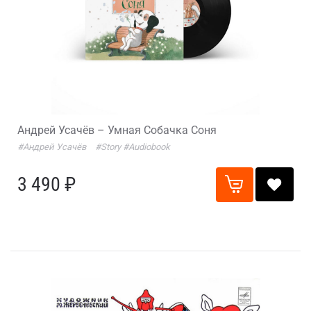
Андрей Усачёв – Умная Собачка Соня
#Андрей Усачёв
#Story
#Audiobook
3 490 ₽