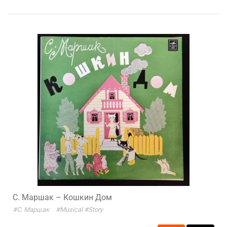
С. Маршак – Кошкин Дом
#С. Маршак
#Musical
#Story