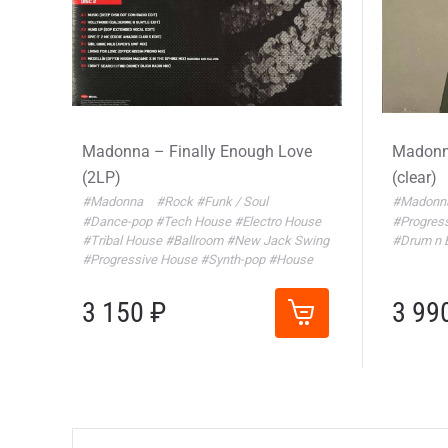
Madonna – Finally Enough Love
Madonna
(2LP)
(clear)
#Madonna
#Rock
#Funk / Soul
#Madonn
#Dance-pop
#Tech House
#Electro House
#Progres
#Tribal House
#Ballroom
#New Jack Swing
#Drum n 
#Progressive House
#Synth-pop
#House
3 150 ₽
3 99