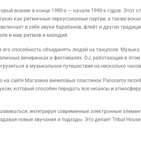
оторый возник в конце 1980-х — начале 1990-х годов. Этот 
 таких как ритмичные перкуссионные партии, а также вок
 включает в себя звуки барабанов, флейт и других традиц
ля в мир ритмов и мелодий.
ся его способность объединять людей на танцполе. Музыка
азличных вечеринках и фестивалях. DJ, работающие в этом
рузиться в музыкальное путешествие на несколько часов
но на сайте Магазина виниловых пластинок Panorama recor
уком, который способен передать все нюансы и атмосфер
развиваться, интегрируя современные электронные элемент
давая новые звучания и подходы. Это делает Tribal Hous