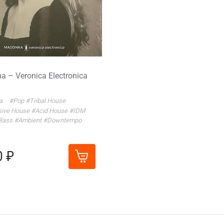
 – Veronica Electronica
a
#Pop
#Tribal House
sive House
#Acid House
#IDM
Bass
#Ambient
#Downtempo
0 ₽