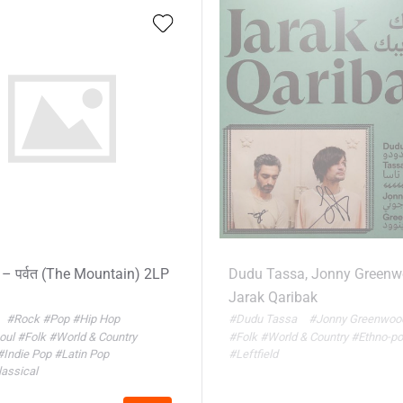
 – पर्वत (The Mountain) 2LP
Dudu Tassa, Jonny Green
Jarak Qaribak
#Rock
#Pop
#Hip Hop
#Dudu Tassa
#Jonny Greenwo
Soul
#Folk
#World & Country
#Folk
#World & Country
#Ethno-p
#Indie Pop
#Latin Pop
#Leftfield
lassical