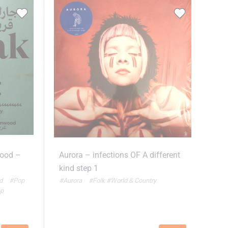
wood –
Aurora – infections OF A different
kind step 1
od
#Pop
#Aurora
#Folk
#World & Country
op