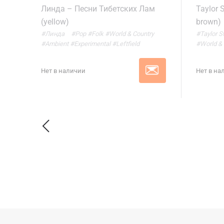
Линда – Песни Тибетских Лам
Taylor S
(yellow)
brown)
#Линда
#Pop
#Folk
#World & Country
#Taylor S
#Ambient
#Experimental
#Leftfield
#World & 
Нет в наличии
Нет в на