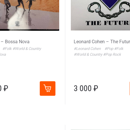
 – Bossa Nova
Leonard Cohen – The Futu
#Folk
#World & Country
#Leonard Cohen
#Pop
#Folk
ova
#World & Country
#Pop Rock
0 ₽
3 000 ₽