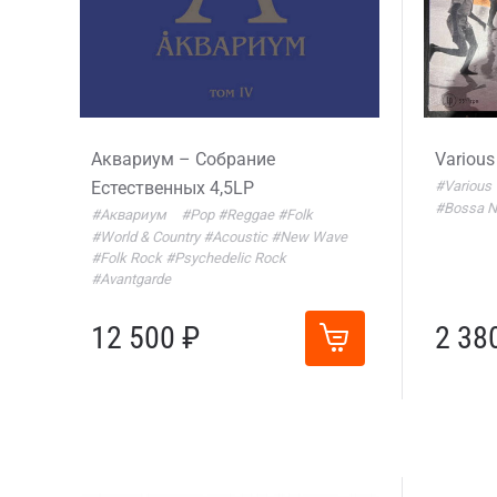
Аквариум – Собрание
Various
Естественных 4,5LP
#Various
#Bossa N
#Аквариум
#Pop
#Reggae
#Folk
#World & Country
#Acoustic
#New Wave
#Folk Rock
#Psychedelic Rock
#Avantgarde
12 500 ₽
2 38