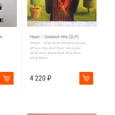
re
Heart – Greatest Hits (2LP)
#Heart
#Pop
#Folk
#World & Country
#Power Pop
#Soft Rock
#Acoustic
#Folk Rock
#Hard Rock
#Pop Rock
#Folk Metal
4 220 ₽