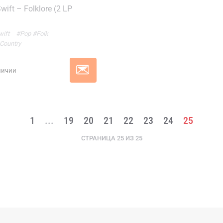
wift – Folklore (2 LP
wift
#Pop
#Folk
Country
личии
1
...
19
20
21
22
23
24
25
СТРАНИЦА 25 ИЗ 25