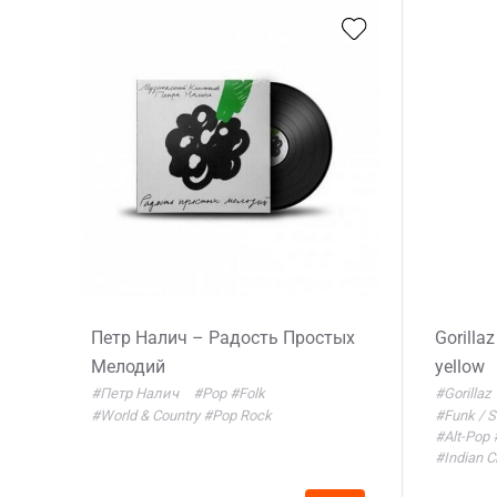
Петр Налич – Радость Простых
Gorillaz
Мелодий
yellow
#Петр Налич
#Pop
#Folk
#Gorillaz
#World & Country
#Pop Rock
#Funk / 
#Alt-Pop
#Indian C