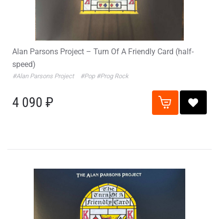
Alan Parsons Project – Turn Of A Friendly Card (half-
speed)
#Alan Parsons Project
#Pop
#Prog Rock
4 090 ₽