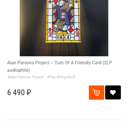
Alan Parsons Project – Turn Of A Friendly Card (2LP
audiophile)
#Alan Parsons Project
#Pop
#Prog Rock
6 490 ₽