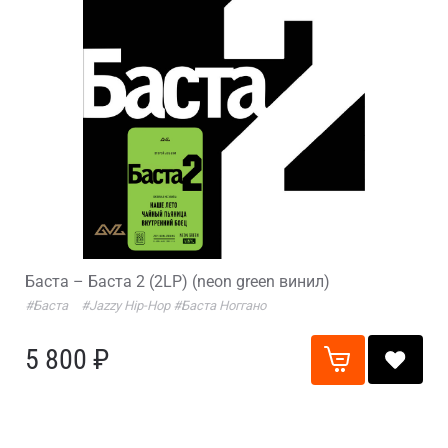
Баста – Баста 2 (2LP) (neon green винил)
#Баста
#Jazzy Hip-Hop
#Баста Ноггано
5 800 ₽