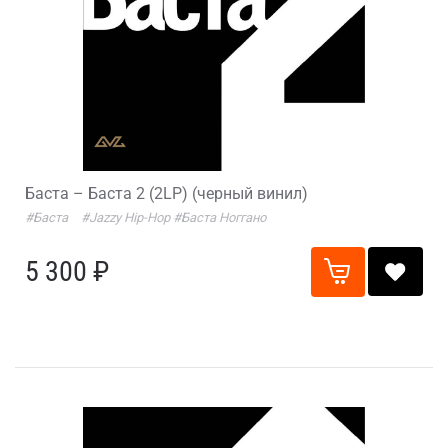
Баста – Баста 2 (2LP) (черный винил)
#Баста
#Jazzy Hip-Hop
#Баста Ноггано
5 300 ₽