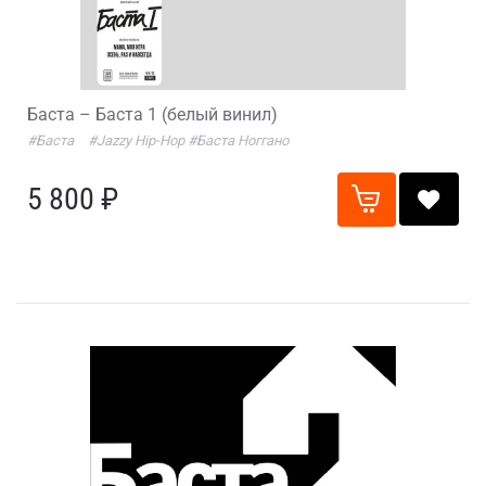
Баста – Баста 1 (белый винил)
#Баста
#Jazzy Hip-Hop
#Баста Ноггано
5 800 ₽