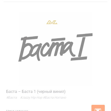
Баста – Баста 1 (черный винил)
#Баста
#Jazzy Hip-Hop
#Баста Ноггано