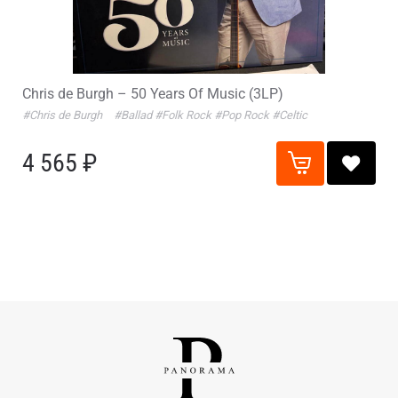
Chris de Burgh – 50 Years Of Music (3LP)
#Chris de Burgh
#Ballad
#Folk Rock
#Pop Rock
#Celtic
4 565 ₽