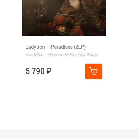
Ladytron – Paradises (2LP)
#Ladytron
#Pop
#Indie Pop
#Synth-pop
5 790 ₽