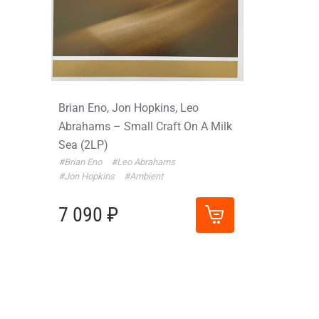
Brian Eno, Jon Hopkins, Leo
Abrahams – Small Craft On A Milk
Sea (2LP)
#Brian Eno
#Leo Abrahams
#Jon Hopkins
#Ambient
7 090 ₽