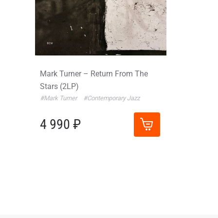
Mark Turner – Return From The
Stars (2LP)
#Mark Turner
#Contemporary Jazz
4 990 ₽