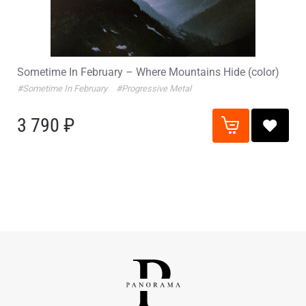
Sometime In February – Where Mountains Hide (color)
#Sometime In February
#Progressive Metal
3 790 ₽