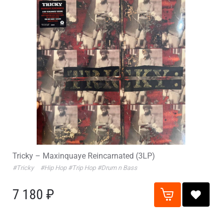
Tricky – Maxinquaye Reincarnated (3LP)
#Tricky
#Hip Hop
#Trip Hop
#Drum n Bass
7 180 ₽