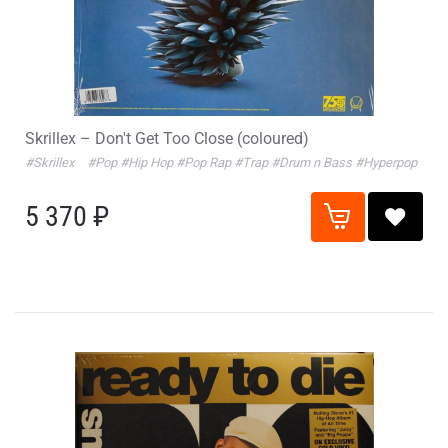
Skrillex – Don't Get Too Close (coloured)
#Skrillex
#Pop
#Hip Hop
#Pop Rap
#Trap
#Drum n Bass
#Hyperpop
5 370 ₽