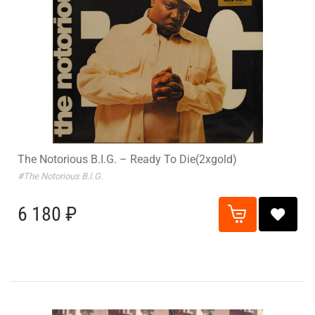
The Notorious B.I.G. – Ready To Die(2хgold)
#The Notorious B.I.G.
6 180 ₽