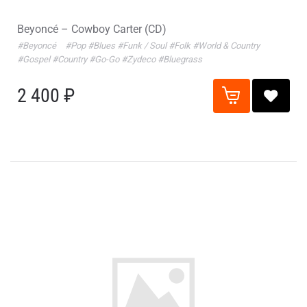
Beyoncé – Cowboy Carter (CD)
#Beyoncé
#Pop
#Blues
#Funk / Soul
#Folk
#World & Country
#Gospel
#Country
#Go-Go
#Zydeco
#Bluegrass
2 400 ₽