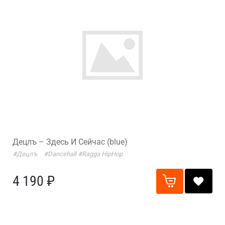
Децлъ – Здесь И Сейчас (blue)
#Децлъ
#Dancehall
#Ragga HipHop
4 190 ₽