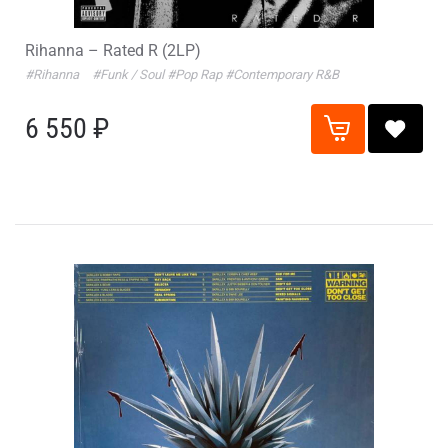
Rihanna – Rated R (2LP)
#Rihanna
#Funk / Soul
#Pop Rap
#Contemporary R&B
6 550 ₽