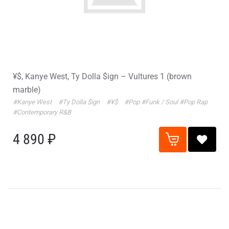
¥$, Kanye West, Ty Dolla $ign – Vultures 1 (brown
marble)
#Kanye West
#Ty Dolla $ign
#¥$
#Pop
#Funk / Soul
#Pop Rap
#Contemporary R&B
4 890 ₽