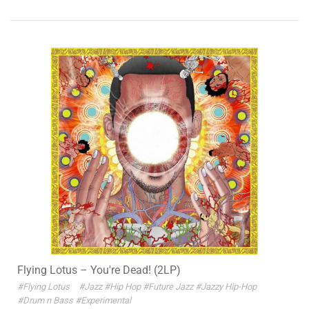
Flying Lotus – You're Dead! (2LP)
#Flying Lotus
#Jazz
#Hip Hop
#Future Jazz
#Jazzy Hip-Hop
#Drum n Bass
#Experimental