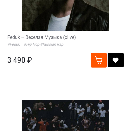
Feduk – Веселая Музыка (olive)
#Feduk
#Hip Hop
#Russian Rap
3 490 ₽