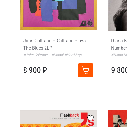
John Coltrane – Coltrane Plays
Diana Kr
The Blues 2LP
Numbere
#John Coltrane
#Modal
#Hard Bop
#Diana Kr
8 900 ₽
9 80