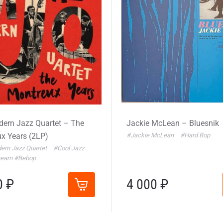
ern Jazz Quartet – The
Jackie McLean – Bluesnik
x Years (2LP)
#Jackie McLean
#Hard Bop
ern Jazz Quartet
#Cool Jazz
tream
#Bebop
0 ₽
4 000 ₽