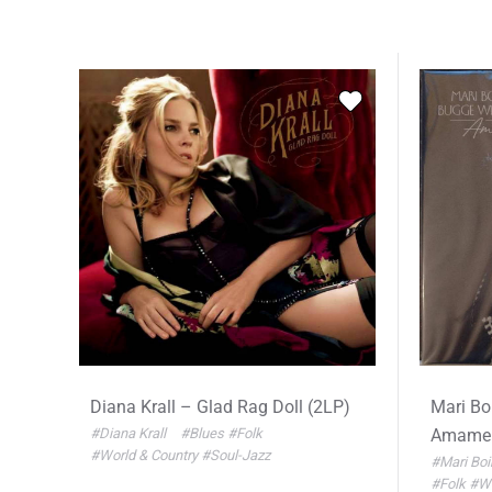
Diana Krall – Glad Rag Doll (2LP)
Mari Bo
#Diana Krall
#Blues
#Folk
Amame 
#World & Country
#Soul-Jazz
#Mari Bo
#Folk
#Wo