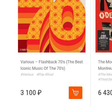
Various – Flashback 70's (The Best
The Mod
Iconic Music Of The 70's)
Montreu
#Various
#Pop
#Soul
#The Mod
#Third S
3 100 ₽
6 43