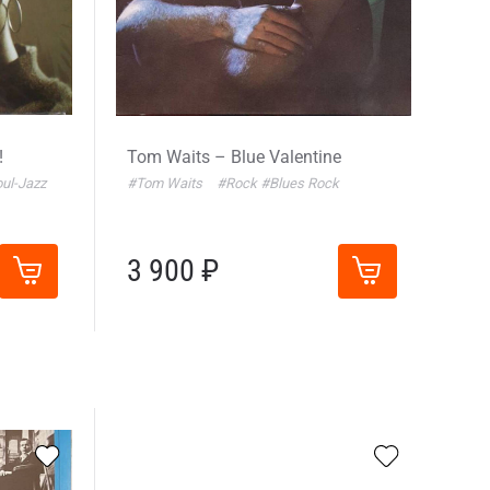
!
Tom Waits – Blue Valentine
ul-Jazz
#Tom Waits
#Rock
#Blues Rock
3 900 ₽