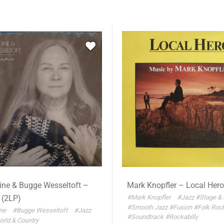
ine & Bugge Wesseltoft –
Mark Knopfler – Local Her
(2LP)
#Mark Knopfler
#Jazz
#Stage & 
#Smooth Jazz
#Fusion
#Folk Roc
ine
#Bugge Wesseltoft
#Jazz
#Soundtrack
#Rockabilly
rld & Country