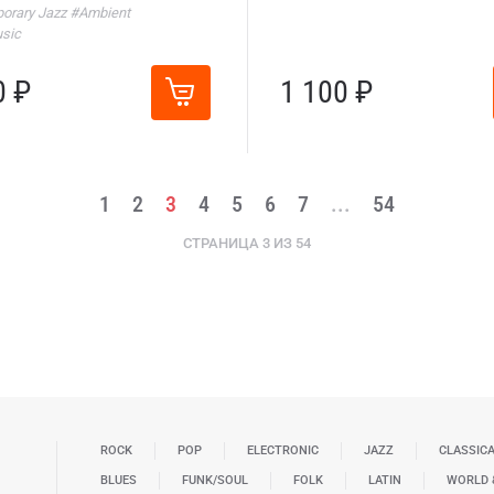
orary Jazz
#Ambient
sic
0 ₽
1 100 ₽
1
2
3
4
5
6
7
...
54
СТРАНИЦА 3 ИЗ 54
ROCK
POP
ELECTRONIC
JAZZ
CLASSIC
BLUES
FUNK/SOUL
FOLK
LATIN
WORLD 