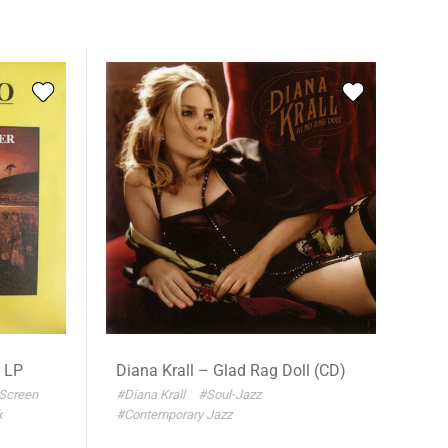
o LP
Diana Krall – Glad Rag Doll (CD)
Screen
#Diana Krall
#Soul-Jazz
k
#Contemporary Jazz