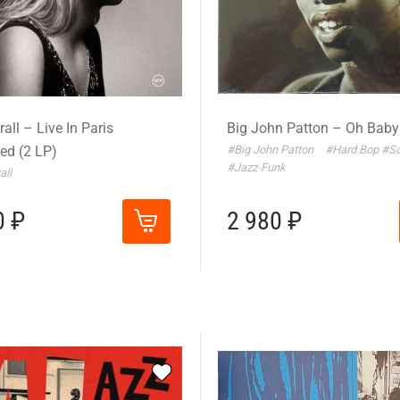
all – Live In Paris
Big John Patton – Oh Baby
d (2 LP)
#Big John Patton
#Hard Bop
#So
#Jazz-Funk
all
0 ₽
2 980 ₽