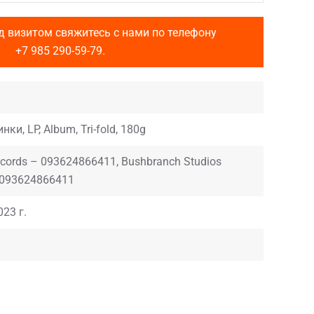
д визитом свяжитесь с нами по телефону
+7 985 290-59-79
.
нки, LP, Album, Tri-fold, 180g
ecords – 093624866411, Bushbranch Studios
 093624866411
023 г.