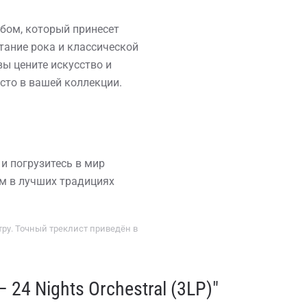
альбом, который принесет
ание рока и классической
ы цените искусство и
есто в вашей коллекции.
 и погрузитесь в мир
м в лучших традициях
ру. Точный треклист приведён в
 24 Nights Orchestral (3LP)"