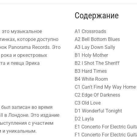
Содержание
) – это музыкальное
A1 Crossroads
тинках, которое доступно
A2 Bell Bottom Blues
нок Panorama Records. Это
A3 Lay Down Sally
 рока и оркестровых
B1 Holy Mother
та и певца Эрика
B2 I Shot The Sheriff
B3 Hard Times
B4 White Room
C1 Can't Find My Way Home
C2 Edge Of Darkness
C3 Old Love
" был записан во время
D1 Wonderful Tonight
ll в Лондоне. Это издание
D2 Layla
выступления с участием
E1 Concerto For Electric Guita
м и уникальным.
F1 Concerto For Electric Guita