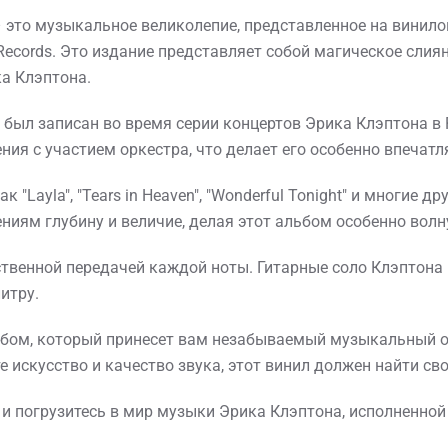
LP) – это музыкальное великолепие, представленное на вини
ecords. Это издание представляет собой магическое слия
ка Клэптона.
 был записан во время серии концертов Эрика Клэптона в Ro
ния с участием оркестра, что делает его особенно впеча
"Layla", "Tears in Heaven", "Wonderful Tonight" и многие д
иям глубину и величие, делая этот альбом особенно вол
ственной передачей каждой ноты. Гитарные соло Клэптона
итру.
то альбом, который принесет вам незабываемый музыкальный
е искусство и качество звука, этот винил должен найти св
 и погрузитесь в мир музыки Эрика Клэптона, исполненной