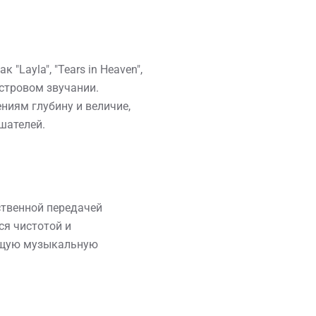
"Layla", "Tears in Heaven",
естровом звучании.
иям глубину и величие,
шателей.
ственной передачей
ся чистотой и
ющую музыкальную