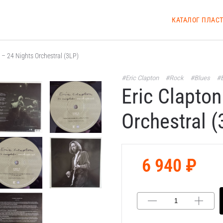
КАТАЛОГ ПЛАС
 – 24 Nights Orchestral (3LP)
#Eric Clapton
#Rock
#Blues
#
Eric Clapton
Orchestral (
6 940 ₽