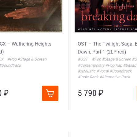
XCX – Wuthering Heights
OST – The Twilight Saga. 
d)
Dawn, Part 1 (2LP red)
XCX
#Pop
#Stage & Screen
#OST
#Pop
#Stage & Screen
#S
#Soundtrack
#Contemporary
#Pop Rap
#Ballad
#Acoustic
#Vocal
#Soundtrack
#Indie Rock
#Alternative Rock
0 ₽
5 790 ₽