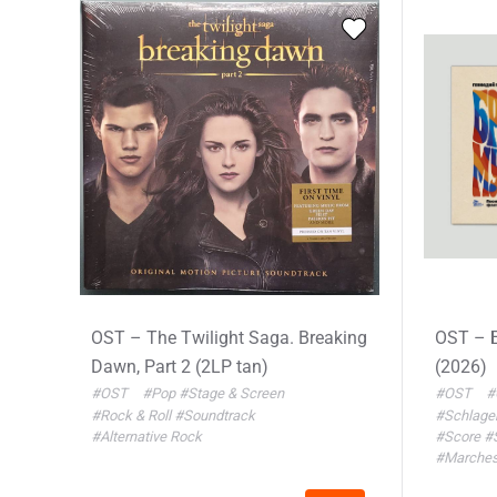
OST – The Twilight Saga. Breaking
OST – 
Dawn, Part 2 (2LP tan)
(2026)
#OST
#Pop
#Stage & Screen
#OST
#
#Rock & Roll
#Soundtrack
#Schlage
#Alternative Rock
#Score
#
#Marche