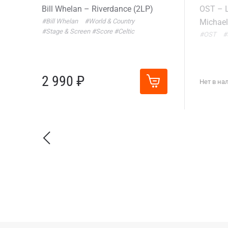
Bill Whelan – Riverdance (2LP)
OST – L
#Bill Whelan
#World & Country
Michae
#Stage & Screen
#Score
#Celtic
#OST
#
2 990 ₽
Нет в на