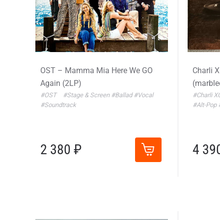
OST – Mamma Mia Here We GO
Charli 
Again (2LP)
(marble
#OST
#Stage & Screen
#Ballad
#Vocal
#Charli 
#Soundtrack
#Alt-Pop
2 380 ₽
4 39