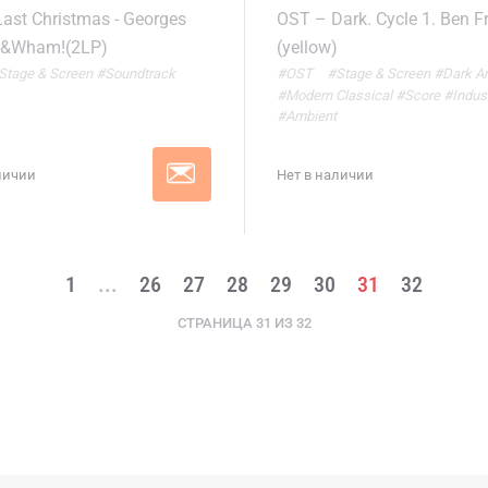
ast Christmas - Georges
OST – Dark. Cycle 1. Ben F
l&Wham!(2LP)
(yellow)
Stage & Screen
#Soundtrack
#OST
#Stage & Screen
#Dark A
#Modern Classical
#Score
#Indust
#Ambient
личии
Нет в наличии
1
...
26
27
28
29
30
31
32
СТРАНИЦА 31 ИЗ 32