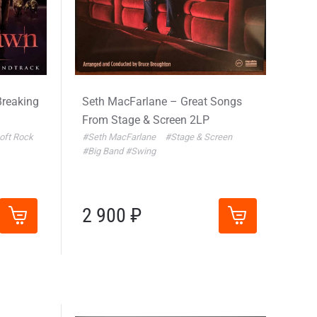
Breaking
Seth MacFarlane – Great Songs
From Stage & Screen 2LP
oft Rock
#Seth MacFarlane
#Stage & Screen
#Big Band
#Swing
2 900 ₽