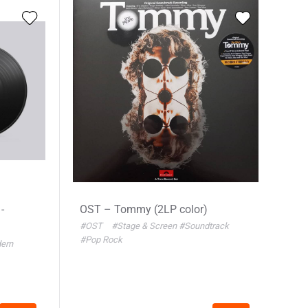
-
OST – Tommy (2LP color)
#OST
#Stage & Screen
#Soundtrack
#Pop Rock
ern