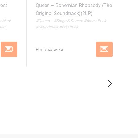
rost
Queen – Bohemian Rhapsody (The
Original Soundtrack)(2LP)
mbient
#Queen
#Stage & Screen
#Arena Rock
rial
#Soundtrack
#Pop Rock
Нет в наличии