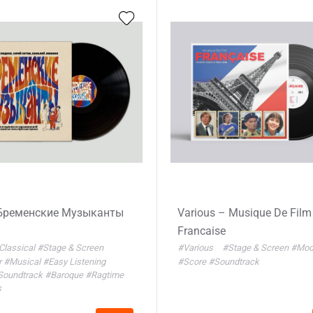
Бременские Музыканты
Various – Musique De Film 
Francaise
Classical
#Stage & Screen
#Various
#Stage & Screen
#Mod
r
#Musical
#Easy Listening
#Score
#Soundtrack
Soundtrack
#Baroque
#Ragtime
s