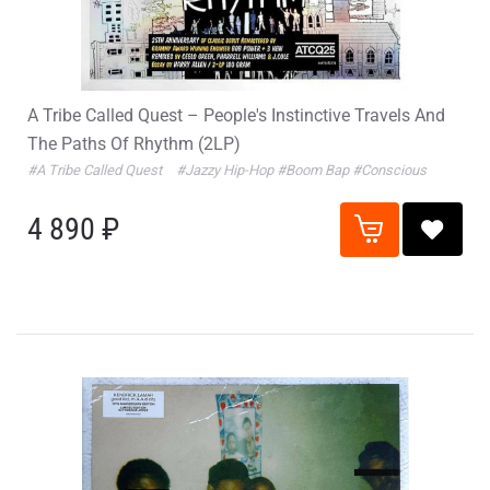
A Tribe Called Quest – People's Instinctive Travels And
The Paths Of Rhythm (2LP)
#A Tribe Called Quest
#Jazzy Hip-Hop
#Boom Bap
#Conscious
4 890 ₽