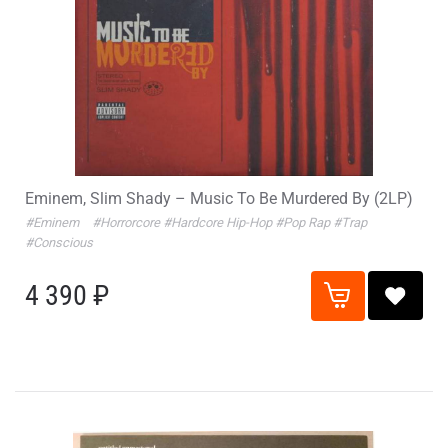
Eminem, Slim Shady – Music To Be Murdered By (2LP)
#Eminem
#Horrorcore
#Hardcore Hip-Hop
#Pop Rap
#Trap
#Conscious
4 390 ₽