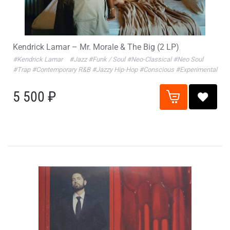
Kendrick Lamar – Mr. Morale & The Big (2 LP)
#Kendrick Lamar
#Jazz
#Funk / Soul
#Neo-Classical
#Neo Soul
#Trap
#Contemporary R&B
#Jazzy Hip-Hop
#Conscious
#Experimental
5 500 ₽