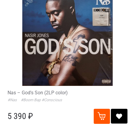
Nas – God's Son (2LP color)
#Nas
#Boom Bap
#Conscious
5 390 ₽