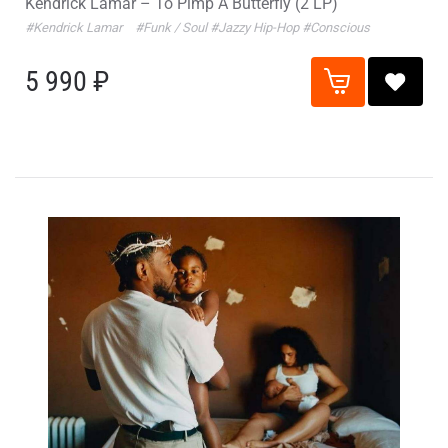
Kendrick Lamar – To Pimp A Butterfly (2 LP)
#Kendrick Lamar
#Funk / Soul
#Jazzy Hip-Hop
#Conscious
5 990 ₽