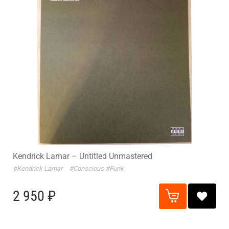
Kendrick Lamar – Untitled Unmastered
#Kendrick Lamar
#Conscious
#Funk
2 950 ₽