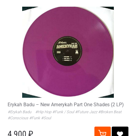
Erykah Badu – New Amerykah Part One Shades (2 LP)
#Erykah Badu
#Hip Hop
#Funk / Soul
#Future Jazz
#Broken Beat
#Conscious
#Funk
#Soul
4 900 ₽