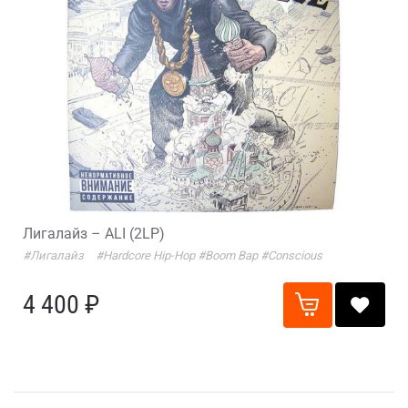
Лигалайз – ALI (2LP)
#Лигалайз
#Hardcore Hip-Hop
#Boom Bap
#Conscious
4 400 ₽