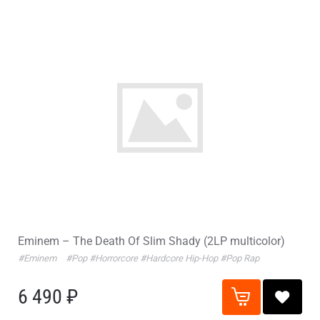
Eminem – The Death Of Slim Shady (2LP multicolor)
#Eminem
#Pop
#Horrorcore
#Hardcore Hip-Hop
#Pop Rap
6 490 ₽