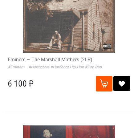
Eminem – The Marshall Mathers (2LP)
#Eminem
#Horrorcore
#Hardcore Hip-Hop
#Pop Rap
6 100 ₽