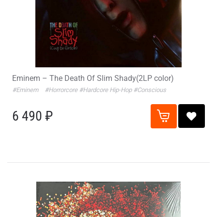
Eminem – The Death Of Slim Shady(2LP color)
#Eminem
#Horrorcore
#Hardcore Hip-Hop
#Conscious
6 490 ₽