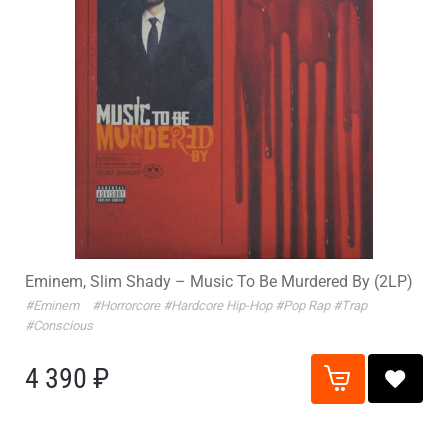
Eminem, Slim Shady – Music To Be Murdered By (2LP)
#Eminem
#Horrorcore
#Hardcore Hip-Hop
#Pop Rap
#Trap
#Conscious
4 390 ₽