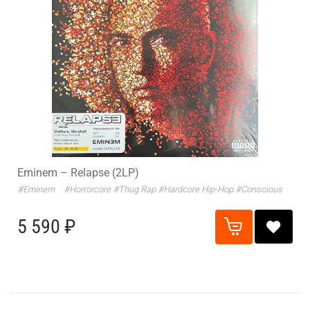
Eminem – Relapse (2LP)
#Eminem
#Horrorcore
#Thug Rap
#Hardcore Hip-Hop
#Conscious
5 590 ₽