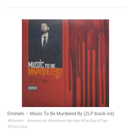
Eminem – Music To Be Murdered By (2LP black ice)
#Eminem
#Horrorcore
#Hardcore Hip-Hop
#Pop Rap
#Trap
#Conscious