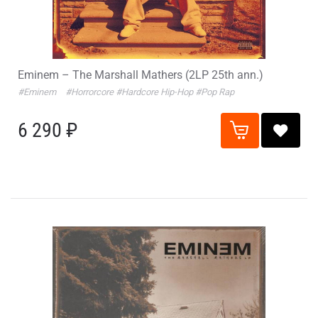
Eminem – The Marshall Mathers (2LP 25th ann.)
#Eminem
#Horrorcore
#Hardcore Hip-Hop
#Pop Rap
6 290 ₽