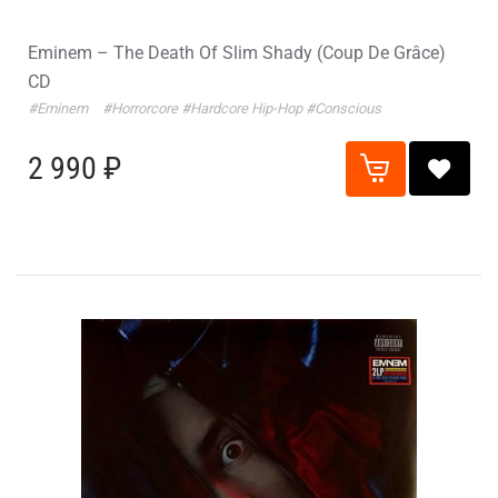
Eminem – The Death Of Slim Shady (Coup De Grâce)
CD
#Eminem
#Horrorcore
#Hardcore Hip-Hop
#Conscious
2 990 ₽