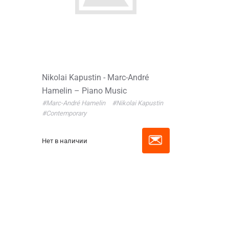
Nikolai Kapustin - Marc-André
Hamelin – Piano Music
#Marc-André Hamelin
#Nikolai Kapustin
#Contemporary
Нет в наличии