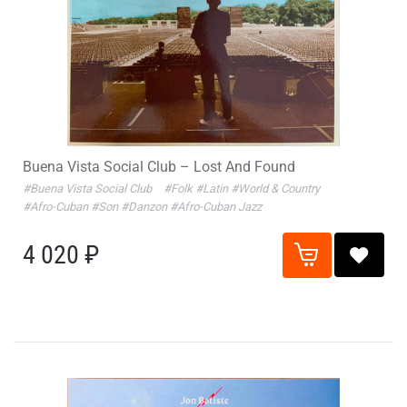
Buena Vista Social Club – Lost And Found
#Buena Vista Social Club
#Folk
#Latin
#World & Country
#Afro-Cuban
#Son
#Danzon
#Afro-Cuban Jazz
4 020 ₽