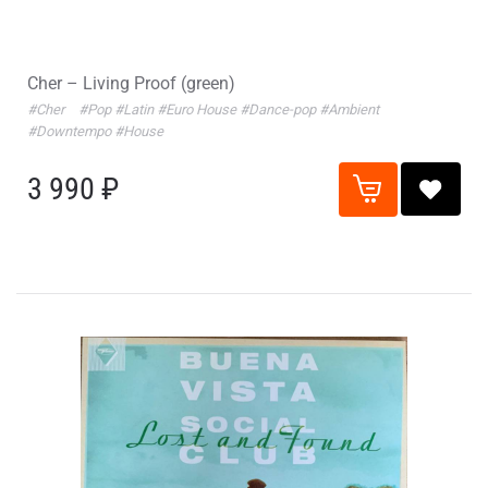
Cher – Living Proof (green)
#Cher
#Pop
#Latin
#Euro House
#Dance-pop
#Ambient
#Downtempo
#House
3 990 ₽