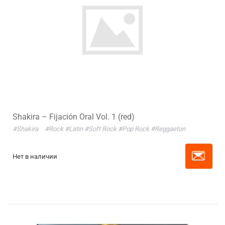
Shakira – Fijación Oral Vol. 1 (red)
#Shakira
#Rock
#Latin
#Soft Rock
#Pop Rock
#Reggaeton
Нет в наличии