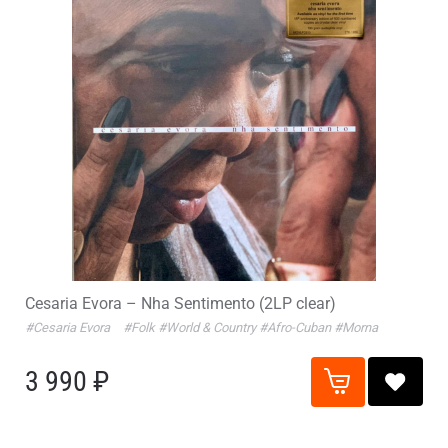
Cesaria Evora – Nha Sentimento (2LP clear)
#Cesaria Evora
#Folk
#World & Country
#Afro-Cuban
#Morna
3 990 ₽