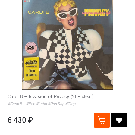
Cardi B – Invasion of Privacy (2LP clear)
#Cardi B
#Pop
#Latin
#Pop Rap
#Trap
6 430 ₽