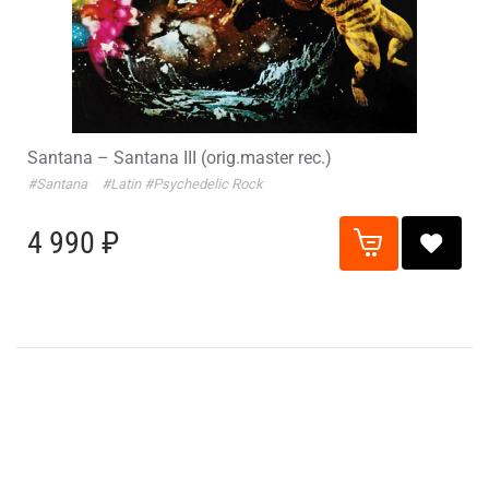
Santana – Santana III (orig.master rec.)
#Santana
#Latin
#Psychedelic Rock
4 990 ₽