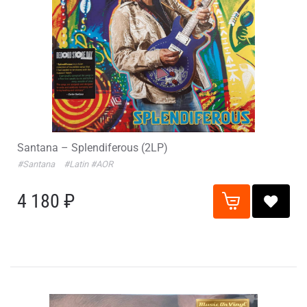
Santana – Splendiferous (2LP)
#Santana
#Latin
#AOR
4 180 ₽