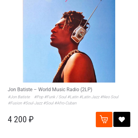
Jon Batiste – World Music Radio (2LP)
#Jon Batiste
#Pop
#Funk / Soul
#Latin
#Latin Jazz
#Neo Soul
#Fusion
#Soul-Jazz
#Soul
#Afro-Cuban
4 200 ₽