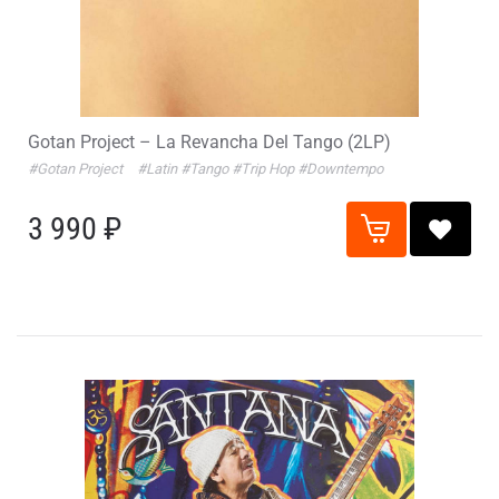
Gotan Project – La Revancha Del Tango (2LP)
#Gotan Project
#Latin
#Tango
#Trip Hop
#Downtempo
3 990 ₽