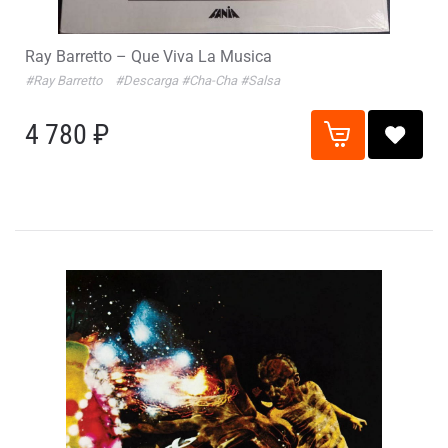
Ray Barretto – Que Viva La Musica
#Ray Barretto
#Descarga
#Cha-Cha
#Salsa
4 780 ₽