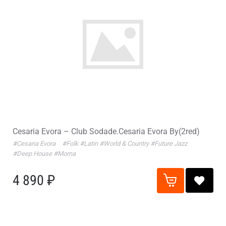
Cesaria Evora – Club Sodade.Cesaria Evora By(2red)
#Cesaria Evora
#Folk
#Latin
#World & Country
#Future Jazz
#Deep House
#Morna
4 890 ₽