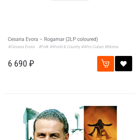
Cesaria Evora – Rogamar (2LP coloured)
#Cesaria Evora
#Folk
#World & Country
#Afro-Cuban
#Morna
6 690 ₽