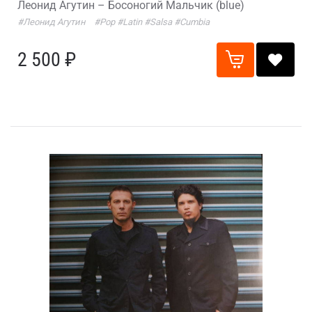
Леонид Агутин – Босоногий Мальчик (blue)
#Леонид Агутин
#Pop
#Latin
#Salsa
#Cumbia
2 500 ₽