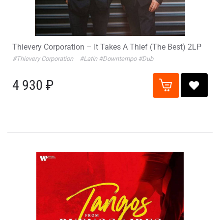
Thievery Corporation – It Takes A Thief (The Best) 2LP
#Thievery Corporation
#Latin
#Downtempo
#Dub
4 930 ₽