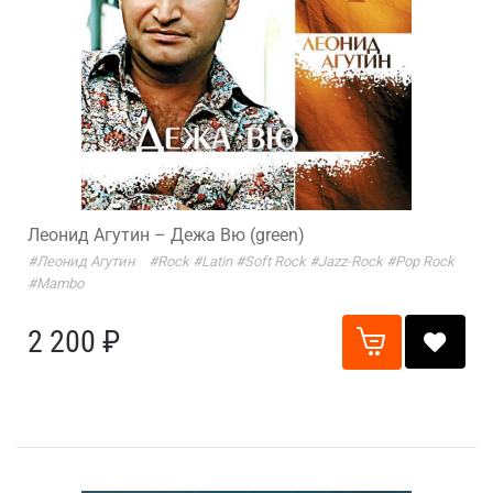
Леонид Агутин – Дежа Вю (green)
#Леонид Агутин
#Rock
#Latin
#Soft Rock
#Jazz-Rock
#Pop Rock
#Mambo
2 200 ₽