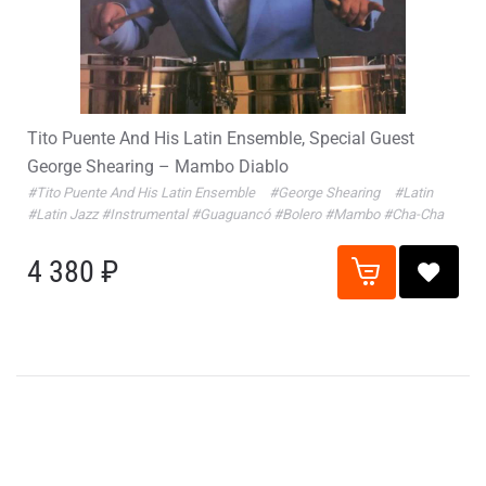
Tito Puente And His Latin Ensemble, Special Guest
George Shearing – Mambo Diablo
#Tito Puente And His Latin Ensemble
#George Shearing
#Latin
#Latin Jazz
#Instrumental
#Guaguancó
#Bolero
#Mambo
#Cha-Cha
4 380 ₽