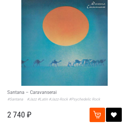
Santana – Caravanserai
#Santana
#Jazz
#Latin
#Jazz-Rock
#Psychedelic Rock
2 740 ₽