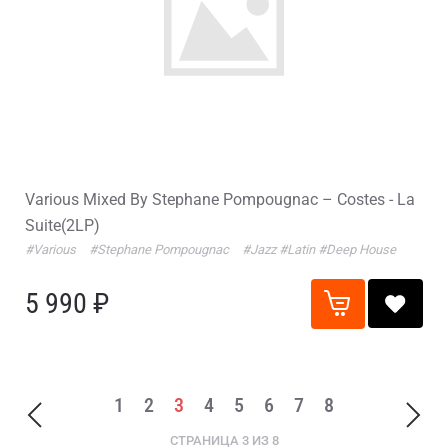
Various Mixed By Stephane Pompougnac – Costes - La
Suite(2LP)
#Various
#Stephane Pompougnac
#Jazz
#Latin
#Deep House
5 990 ₽
1
2
3
4
5
6
7
8
СТРАНИЦА 3 ИЗ 8