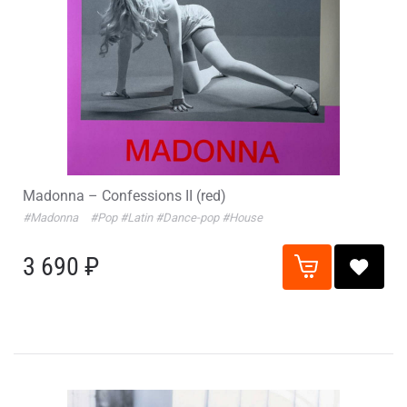
Madonna – Confessions II (red)
#Madonna
#Pop
#Latin
#Dance-pop
#House
3 690 ₽