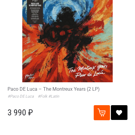
Paco DE Luca – The Montreux Years (2 LP)
#Paco DE Luca
#Folk
#Latin
3 990 ₽