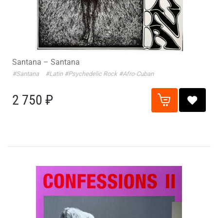
Santana – Santana
#Santana
#Latin
#Psychedelic Rock
#Afro-Cuban
2 750 ₽