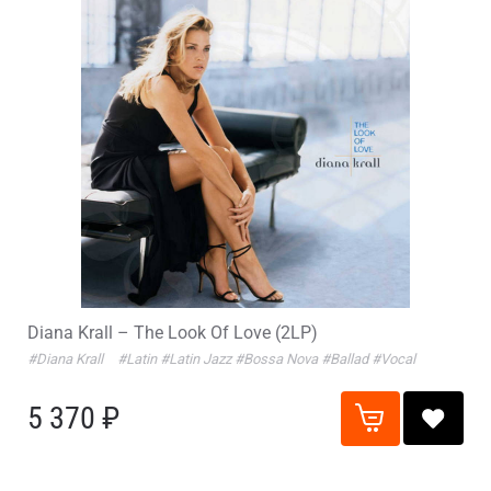
Diana Krall – The Look Of Love (2LP)
#Diana Krall
#Latin
#Latin Jazz
#Bossa Nova
#Ballad
#Vocal
5 370 ₽