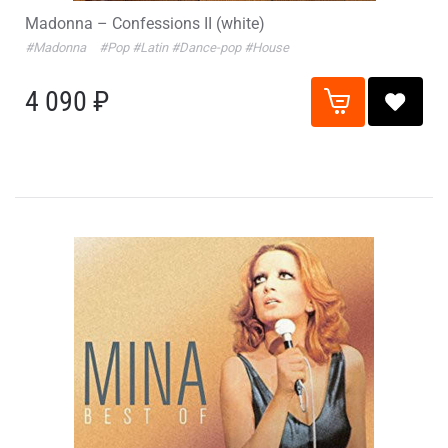
Madonna – Confessions II (white)
#Madonna
#Pop
#Latin
#Dance-pop
#House
4 090 ₽