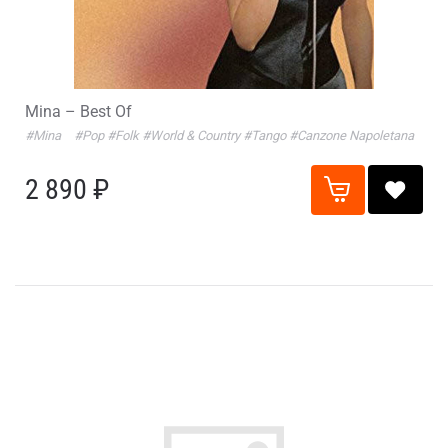
Mina – Best Of
#Mina
#Pop
#Folk
#World & Country
#Tango
#Canzone Napoletana
2 890 ₽